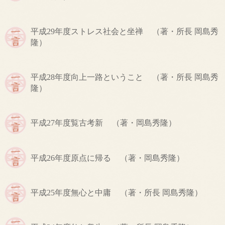
平成29年度
ストレス社会と坐禅
（著・所長 岡島秀
隆）
平成28年度
向上一路ということ
（著・所長 岡島秀
隆）
平成27年度
覧古考新
（著・岡島秀隆）
平成26年度
原点に帰る
（著・岡島秀隆）
平成25年度
無心と中庸
（著・所長 岡島秀隆）