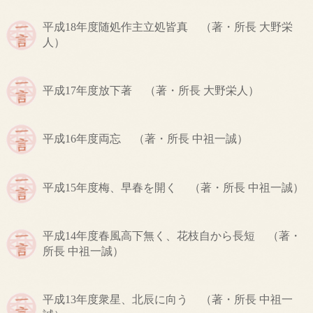
平成18年度
随処作主立処皆真
（著・所長 大野栄
人）
平成17年度
放下著
（著・所長 大野栄人）
平成16年度
両忘
（著・所長 中祖一誠）
平成15年度
梅、早春を開く
（著・所長 中祖一誠）
平成14年度
春風高下無く、花枝自から長短
（著・
所長 中祖一誠）
平成13年度
衆星、北辰に向う
（著・所長 中祖一