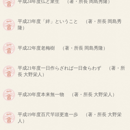
平成24年度
仏と衆生
（著・所長 岡島秀隆）
平成23年度
「絆」ということ
（著・所長 岡島秀
隆）
平成22年度
老梅樹
（著・所長 岡島秀隆）
平成21年度
一日作らざれば一日食らわず
（著・所
長 大野栄人）
平成20年度
本来無一物
（著・所長 大野栄人）
平成19年度
百尺竿頭更進一歩
（著・所長 大野栄
人）