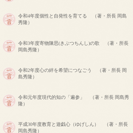
令和4年度
個性と自発性を育てる
（著・所長 岡島
秀隆）
令和3年度
寄物陳思(きぶつちんし)の歌
（著・所長
岡島秀隆）
令和2年度
心の絆を希望につなごう
（著・所長 岡
島秀隆）
令和元年度
現代的知の「遍参」
（著・所長 岡島秀
隆）
平成30年度
教育と遊戯心（ゆげしん）
（著・所長
岡島秀隆）