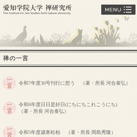
禅の一言
令和7年度
30号刊行に想う
（著・所長 河合泰弘）
令和6年度
日日是好日(にちにちこれこうにち)
（著・所長 河合泰弘）
令和5年度
歳寒松柏
（著・所長 岡島秀隆）