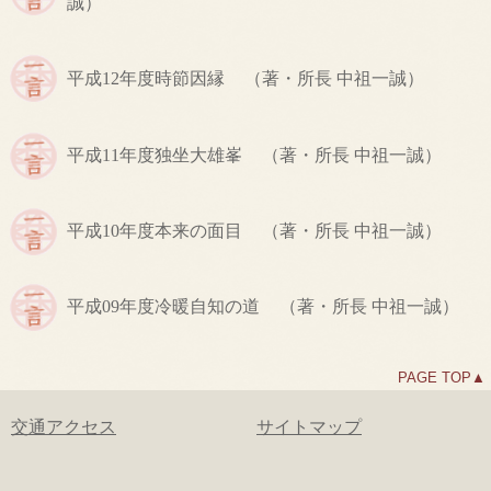
誠）
平成12年度
時節因縁
（著・所長 中祖一誠）
平成11年度
独坐大雄峯
（著・所長 中祖一誠）
平成10年度
本来の面目
（著・所長 中祖一誠）
平成09年度
冷暖自知の道
（著・所長 中祖一誠）
PAGE TOP▲
交通アクセス
サイトマップ