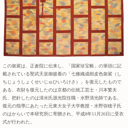
この袈裟は、正倉院に伝来し、「国家珍宝帳」の筆頭に記
載されている聖武天皇御披着の「七條織成樹皮色袈裟（し
ちじょうしょくせいじゅひいろけさ）」を復元したもので
ある。衣財を復元したのは京都の伝統工芸士・川本繁夫
氏、把針したのは清水氏源光院住職・水野清光師である。
復元の指導にあたった元東大女子大学教授・水野弥穂子氏
のはからいで本研究所に寄贈され、平成8年11月26日に受衣
式が行われた。