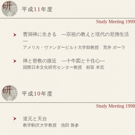
11
平成
年度
Study Meeting 1999
曹洞禅に生きる ―宗祖の教えと現代の尼僧生活
―
アメリカ・ヴァンダービルト大学助教授 荒井 ポーラ
禅と密教の接近 ―十牛図と十住心―
国際日本文化研究センター教授 頼富 本宏
10
平成
年度
Study Meeting 1998
道元と天台
教学駒沢大学教授 池田 魯参