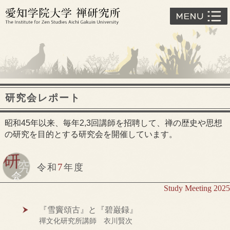
研究会レポート
昭和45年以来、毎年2,3回講師を招聘して、禅の歴史や思想
の研究を目的とする研究会を開催しています。
7
令和
年度
Study Meeting 2025
『雪竇頌古』と『碧巌録』
禪文化研究所講師 衣川賢次