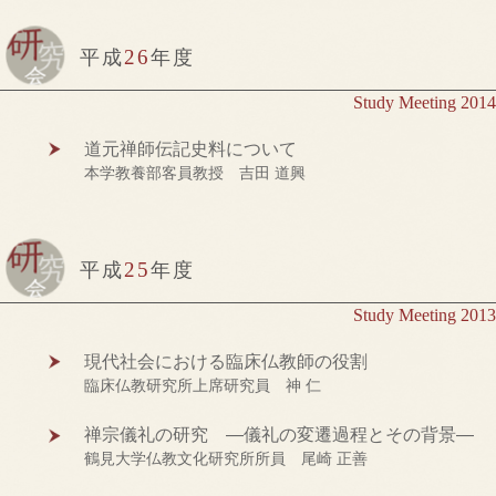
26
平成
年度
Study Meeting 2014
道元禅師伝記史料について
本学教養部客員教授 吉田 道興
25
平成
年度
Study Meeting 2013
現代社会における臨床仏教師の役割
臨床仏教研究所上席研究員 神 仁
禅宗儀礼の研究 ―儀礼の変遷過程とその背景―
鶴見大学仏教文化研究所所員 尾崎 正善