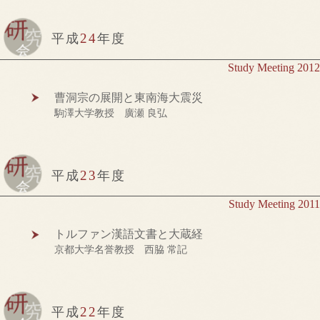
24
平成
年度
Study Meeting 2012
曹洞宗の展開と東南海大震災
駒澤大学教授 廣瀬 良弘
23
平成
年度
Study Meeting 2011
トルファン漢語文書と大蔵経
京都大学名誉教授 西脇 常記
22
平成
年度