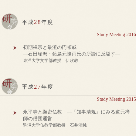
28
平成
年度
Study Meeting 2016
初期禅宗と最澄の円頓戒
―石田瑞麿・鏡島元隆両氏の所論に反駁す―
東洋大学文学部教授 伊吹敦
27
平成
年度
Study Meeting 2015
永平寺と顕密仏教 ―『知事清規』にみる道元禅
師の僧団運営―
駒澤大学仏教学部教授 石井清純