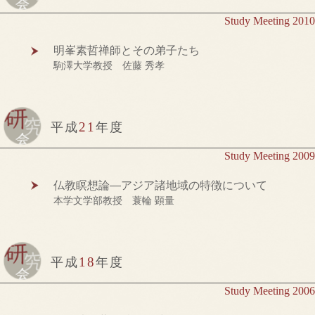
Study Meeting 2010
明峯素哲禅師とその弟子たち
駒澤大学教授 佐藤 秀孝
21
平成
年度
Study Meeting 2009
仏教瞑想論―アジア諸地域の特徴について
本学文学部教授 蓑輪 顕量
18
平成
年度
Study Meeting 2006