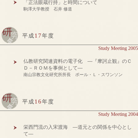
「正法眼蔵行持」と時間について
駒澤大学教授 石井 修道
17
平成
年度
Study Meeting 2005
仏教研究関連資料の電子化 ―『摩訶止観』のＣ
Ｄ－ＲＯＭを事例として―
南山宗教文化研究所所長 ポール・Ｌ・スワンソン
16
平成
年度
Study Meeting 2004
栄西門流の入宋渡海 ―道元との関係を中心とし
て―