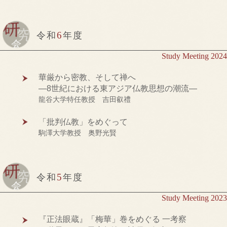
6
令和
年度
Study Meeting 2024
華厳から密教、そして禅へ
―8世紀における東アジア仏教思想の潮流―
龍谷大学特任教授 吉田叡禮
「批判仏教」をめぐって
駒澤大学教授 奥野光賢
5
令和
年度
Study Meeting 2023
『正法眼蔵』「梅華」巻をめぐる 一考察