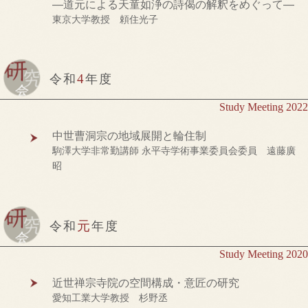
―道元による天童如浄の詩偈の解釈をめぐって―
東京大学教授 頼住光子
4
令和
年度
Study Meeting 2022
中世曹洞宗の地域展開と輪住制
駒澤大学非常勤講師 永平寺学術事業委員会委員 遠藤廣
昭
元
令和
年度
Study Meeting 2020
近世禅宗寺院の空間構成・意匠の研究
愛知工業大学教授 杉野丞