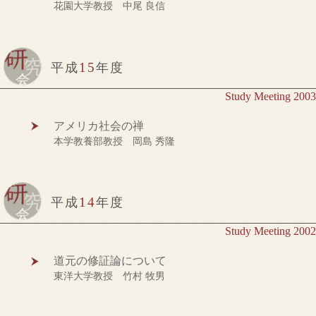
花園大学教授 中尾 良信
15
平成
年度
Study Meeting 2003
アメリカ社会の禅
本学教養部教授 岡島 秀隆
14
平成
年度
Study Meeting 2002
道元の修証論について
東洋大学教授 竹村 牧男