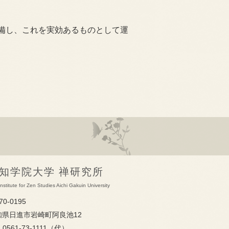
備し、これを実効あるものとして運
知学院大学 禅研究所
nstitute for Zen Studies Aichi Gakuin University
70-0195
知県日進市岩崎町阿良池12
L 0561-73-1111（代）