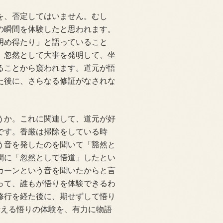
を、否定してはいません。むし
の瞬間を体験したと思われます。
明め得たり」と語っていること
、忽然として大事を発明して、坐
ることから窺われます。道元が悟
た後に、さらなる修証がなされな
うか。これに関連して、道元が好
です。香厳は掃除をしている時
う音を発したのを聞いて「豁然と
間に「忽然として悟道」したとい
カーンという音を聞いたからと言
って、誰もが悟りを体験できるわ
修行を経た後に、期せずして悟り
考える悟りの体験を、有力に物語