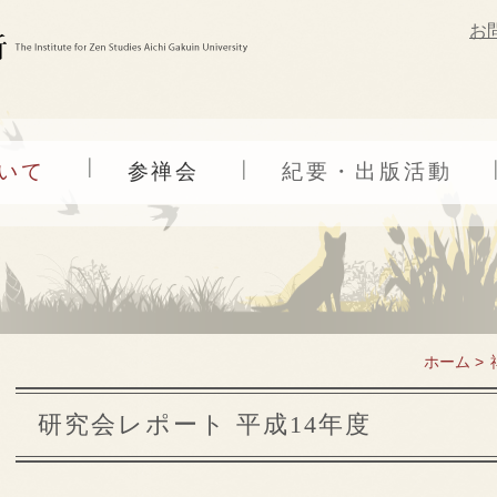
お
いて
参禅会
紀要・出版活動
ホーム >
研究会レポート 平成14年度