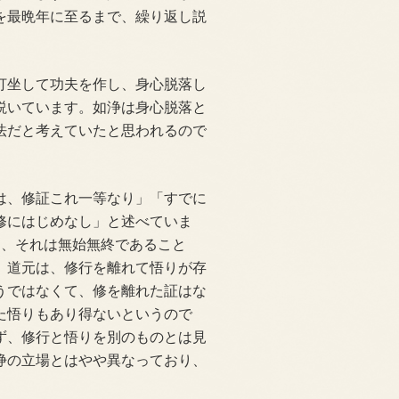
を最晩年に至るまで、繰り返し説
打坐して功夫を作し、身心脱落し
説いています。如浄は身心脱落と
法だと考えていたと思われるので
は、修証これ一等なり」「すでに
修にはじめなし」と述べていま
り、それは無始無終であること
。道元は、修行を離れて悟りが存
うではなくて、修を離れた証はな
た悟りもあり得ないというので
ず、修行と悟りを別のものとは見
浄の立場とはやや異なっており、