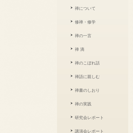
禅について
修禅・修学
禅の一言
禅 滴
禅のこぼれ話
禅語に親しむ
禅書のしおり
禅の実践
研究会レポート
講演会レポート