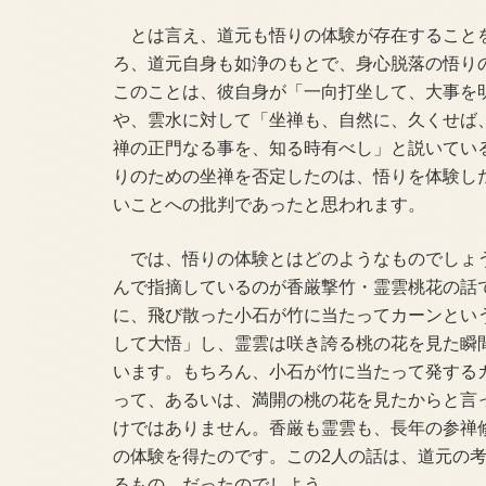
とは言え、道元も悟りの体験が存在すること
ろ、道元自身も如浄のもとで、身心脱落の悟り
このことは、彼自身が「一向打坐して、大事を
や、雲水に対して「坐禅も、自然に、久くせば
禅の正門なる事を、知る時有べし」と説いてい
りのための坐禅を否定したのは、悟りを体験し
いことへの批判であったと思われます。
では、悟りの体験とはどのようなものでしょ
んで指摘しているのが香厳撃竹・霊雲桃花の話
に、飛び散った小石が竹に当たってカーンとい
して大悟」し、霊雲は咲き誇る桃の花を見た瞬
います。もちろん、小石が竹に当たって発する
って、あるいは、満開の桃の花を見たからと言
けではありません。香厳も霊雲も、長年の参禅
の体験を得たのです。この2人の話は、道元の
るもの、だったのでしよう。