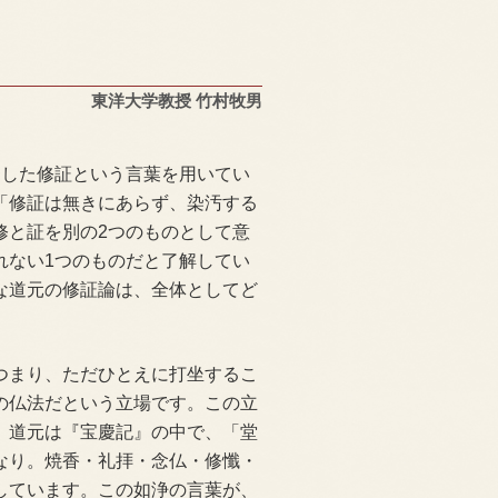
東洋大学教授 竹村牧男
した修証という言葉を用いてい
「修証は無きにあらず、染汚する
修と証を別の2つのものとして意
れない1つのものだと了解してい
な道元の修証論は、全体としてど
つまり、ただひとえに打坐するこ
の仏法だという立場です。この立
。道元は『宝慶記』の中で、「堂
なり。焼香・礼拝・念仏・修懺・
しています。この如浄の言葉が、