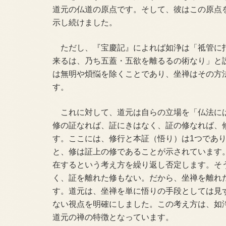
道元の仏道の原点です。そして、彼はこの原点
示し続けました。
ただし、『宝慶記』によれば如浄は「祗管に
来るは、乃ち五蓋・五欲を離るるの術なり」と
は無明や煩悩を除くことであり、坐禅はその方
す。
これに対して、道元は自らの立場を「仏法に
修の証なれば、証にきはなく、証の修なれば、
す。ここには、修行と本証（悟り）は1つであ
と、修は証上の修であることが示されています
在するという考え方を繰り返し否定します。そ
く、証を離れた修もない。だから、坐禅を離れ
す。道元は、坐禅を単に悟りの手段としては見
ない視点を明確にしました。この考え方は、如
道元の禅の特徴となっています。