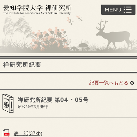
禅研究所紀要
紀要一覧へもどる
04・05
禅研究所紀要 第
号
昭和50年3月発行
表 紙(37kb)