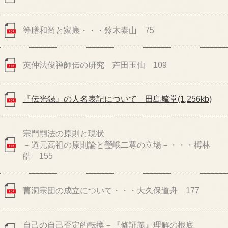
等膳和尚と家康・・・鈴木泰山 75
英仲法俊禅師伝の研究 芦田玉仙 109
『伝光録』の人名表記について 田島毓堂(1,256kb)
宗門嗣法の原則と現状
－道元高祖の原則論と瑩峨二尊の立場－・・・榑林
皓 155
曹洞宗団の成立について・・・大久保道舟 177
自己の自己否定的転換－『修証義』理解の根底