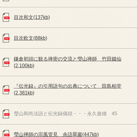
目次和文(137kb)
目次欧文(88kb)
鎌倉初頭に観る禅密の交流と瑩山禅師 竹田鐵仙
(2,100kb)
『伝光録』の引用語句の出典について 田島柏堂
(2,381kb)
瑩山和尚法語と伝光録偈頌・・・永久俊雄 45
瑩山禅師の宗風管見 余語翠巖(447kb)