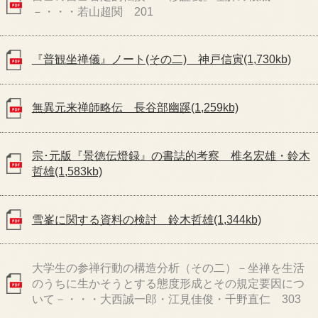
－・・・若山超関 201
『普観坐禅儀』ノート(その二) 神戸信寅(1,730kb)
無異元来禅師略伝 長谷部幽蹊(1,259kb)
宗･元版『景徳伝燈録』の書誌的考察 椎名宏雄・鈴木
哲雄(1,583kb)
雪峯に関する資料の検討 鈴木哲雄(1,344kb)
大学生の参禅行動の構造分析（その二）－坐禅を生活
のうちに生かそうとする態度形成とその規定要因につ
いて－・・・大西誠一郎・江見佳俊・千野直仁 303