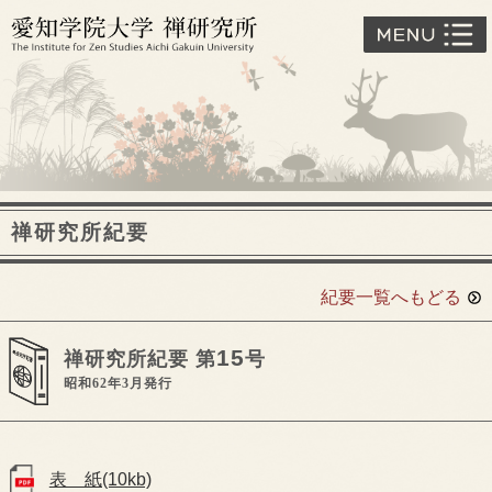
禅研究所紀要
紀要一覧へもどる
15
禅研究所紀要 第
号
昭和62年3月発行
表 紙(10kb)