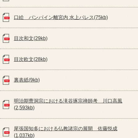
口絵 バンパイン離宮内 水上パレス(75kb)
目次和文(29kb)
目次欧文(28kb)
裏表紙(9kb)
明治期曹洞宗における滝谷琢宗禅師考 川口高風
(2,593kb)
尾張国知多における仏教諸宗の展開 佐藤悦成
(1,037kb)