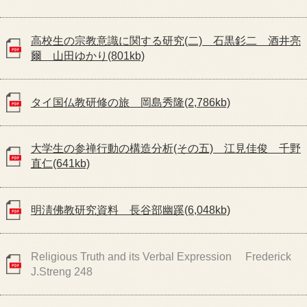
高校生の宗教意識に関する研究(二) 石黒釤二 酒井亮
爾 山田ゆかり(801kb)
タイ国仏教研修の旅 岡島秀隆(2,786kb)
大学生の参禅行動の構造分析(その五) 江見佳俊 千野
直仁(641kb)
明淸佛教研究資料 長谷部幽蹊(6,048kb)
Religious Truth and its Verbal Expression Frederick
J.Streng 248