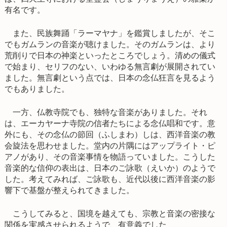
有名です。
また、民族舞踊「ラーマヤナ」を鑑賞しましたが、そこ
でもガムランの音楽が聴けました。そのガムランは、より
荒削りで日本の神楽といったところでしょう。清めの儀式
で始まり、セリフのない、いわゆる無言劇が展開されてい
ました。無言劇という点では、日本の念仏狂言を見るよう
でもありました。
一方、仏教寺院でも、独特な音楽がありました。それ
は、エーカヤーナ寺院の信者たちによる念仏唱和です。意
外にも、その念仏の節回（ふしまわ）しは、西洋音楽の教
会旋法を思わせました。堂内の片隅にはアップライト・ピ
アノがあり、その音楽事情を物語っていました。こうした
音楽的な信仰の表出は、日本のご詠歌（えいか）のようで
した。考えてみれば、ご詠歌も、近代以後に西洋音楽の影
響下で基盤が整えられてきました。
こうしてみると、国境を越えても、宗教と音楽の密接な
関係を実感させられるようで、有意義でした