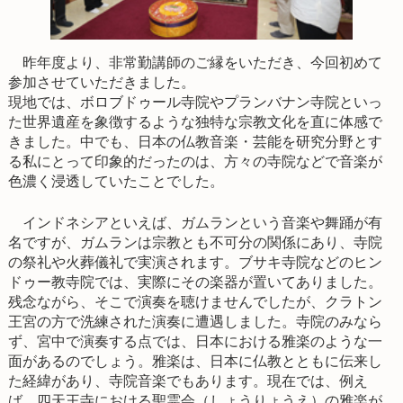
昨年度より、非常勤講師のご縁をいただき、今回初めて
参加させていただきました。
現地では、ボロブドゥール寺院やプランバナン寺院といっ
た世界遺産を象徴するような独特な宗教文化を直に体感で
きました。中でも、日本の仏教音楽・芸能を研究分野とす
る私にとって印象的だったのは、方々の寺院などで音楽が
色濃く浸透していたことでした。
インドネシアといえば、ガムランという音楽や舞踊が有
名ですが、ガムランは宗教とも不可分の関係にあり、寺院
の祭礼や火葬儀礼で実演されます。ブサキ寺院などのヒン
ドゥー教寺院では、実際にその楽器が置いてありました。
残念ながら、そこで演奏を聴けませんでしたが、クラトン
王宮の方で洗練された演奏に遭遇しました。寺院のみなら
ず、宮中で演奏する点では、日本における雅楽のような一
面があるのでしょう。雅楽は、日本に仏教とともに伝来し
た経緯があり、寺院音楽でもあります。現在では、例え
ば、四天王寺における聖霊会（しょうりょうえ）の雅楽が