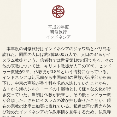
平成29年度
研修旅行
インドネシア
本年度の研修旅行はインドネシアのジャワ島とバリ島を
訪れた。同国の人口は約2億6000万人で、人口の87％がイ
スラム教徒という、信者数では世界第1位の国である。その
他の宗教については、キリスト教徒が人口の10％、ヒンド
ゥー教徒が2％、仏教徒が0.8％という情勢になっている。
インドネシアは紀元前から中国南部の民族が沿岸部から南
下し、中東の商船が香辛料を求め来訪していたことから、
古くから海のシルクロードの中継地として様々な文化が行
き交っていた。当初は仏教が伝来し、その後ヒンドゥー教
が台頭した。さらにイスラムの波が押し寄せたことが、現
在の宗教の比率に如実に表れている。私達は再び脚光を浴
び始めたインドネシアの仏教事情を見学するため、仏教寺