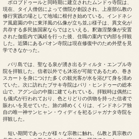
ボロブドゥールと同時期に建立されたムンドゥ寺院は、
現在、タイ人僧侶によって僧院が創設され、上座部仏教の
修行実践の場として地域に根付き始めている。インドネシ
ア風庭園の中に東洋風の仏像が立ち並ぶ様子は、異文化が
共存する多民族国家ならではといえる。釈迦涅槃像が安置
された伽藍内で諷経を行った後、住職の案内で内部を拝観
した。近隣にあるパオン寺院は現在修復中のため外壁を見
学できなかった。
バリ島では、聖なる泉が湧き出るティルタ・エンプル寺
院を拝観した。信者以外でも沐浴が可能であるため、巻き
スカートを身につけた多くの観光客が水を浴びて身を清め
ていた。次に訪れたブサキ寺院はバリ・ヒンドゥーの総本
山で、アグン山の中腹に建てられている。拝観時は偶然に
も儀式が行われており、色とりどりの供物を持った信者で
賑わいを見せていた。旅の締めくくりは、インドネシア独
自の唯一神サンヒャン・ウィディを祀るジャガナタ寺院を
拝観した。
短い期間であったが様々な宗教に触れ、仏教と異宗教の