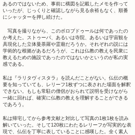
あるのではないため、事前に構図を記載したメモを作って
いったが、じっくりと確認しながら見る余裕もなく、順番
にシャッターを押し続けた。
写真を撮りながら、このボロブドゥールは何であったの
か考えた。ストゥーパ、あるいは寺院、あるいは宇宙観を
具現化した立体曼荼羅や霊廟だろうか。それぞれの説には
学術的な根拠があるだろうが、これは仏教の教えを民衆に
教えるための施設であったのではないかというのが私の実
感である。
私は『ラリタヴィスタラ』を読んだことがない。仏伝の概
要を知っていても、レリーフ1枚ずつに表された場面を解釈
できない。もしも常駐の僧侶がおられて説明を受けながら
一緒に回れば、確実に仏教の教えを理解することができる
であろう。
私は帰宅してから参考文献と対比して写真の1枚1枚を読み
解いていった。そして120枚にわたるレリーフが写実的な表
現で、仏伝を丁寧に表していることに感嘆した。全く素人