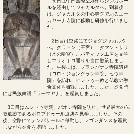
初日は中部国際空港からシンガポー
ルを経由してジャカルタへ。到着後
は、ジャカルタの中心寺院であるエー
カヤーナ寺院に移動し研修を行いまし
た。
2日目は空路にてジョグジャカルタ
へ。クラトン（王宮）、タマン・サリ
（水の離宮）、バティック工房を見学
しマリオボロ通りを自由散策しまし
た。午後には、プランパナン寺院遺跡
（ロロ・ジョングラン寺院、セウ寺
院）を訪れ、ヒンドゥー教と仏教の融
合文化を確認しました。また、夕食時
には民族舞踊「ラーマヤナ」を鑑賞しました。
3日目はムンドゥ寺院、パオン寺院を訪れ、世界最大の仏
教遺跡であるボロブドゥール遺跡を見学しました。その
後、空路にてデンパサールに移動し、レゴンダンスを鑑賞
しながら夕食を堪能しました。