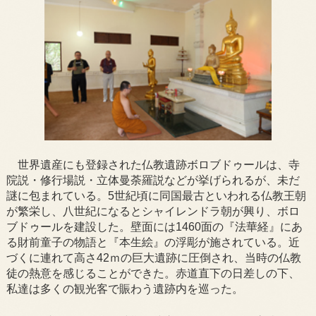
世界遺産にも登録された仏教遺跡ボロブドゥールは、寺
院説・修行場説・立体曼荼羅説などが挙げられるが、未だ
謎に包まれている。5世紀頃に同国最古といわれる仏教王朝
が繁栄し、八世紀になるとシャイレンドラ朝が興り、ボロ
ブドゥールを建設した。壁面には1460面の『法華経』にあ
る財前童子の物語と『本生絵』の浮彫が施されている。近
づくに連れて高さ42ｍの巨大遺跡に圧倒され、当時の仏教
徒の熱意を感じることができた。赤道直下の日差しの下、
私達は多くの観光客で賑わう遺跡内を巡った。