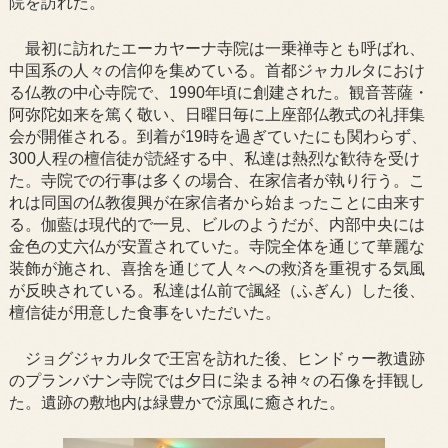
院を訪れた。
最初に訪れたエーカヤーナ寺院は一乗禅寺とも呼ばれ、
中国系の人々の信仰を集めている。首都ジャカルタにおけ
る仏教の中心寺院で、1990年頃に創建された。観音菩薩・
阿弥陀如来を篤く敬い、日曜日毎に上座部仏教式の礼拝集
会が開催される。到着が19時を過ぎていたにも関わらず、
300人程の檀信徒が読経する中、私達は熱烈な歓待を受け
た。寺院での行事は多くの場合、在家信者が執り行う。こ
れは同国の仏教復興が在家信者から始まったことに由来す
る。伽藍は現代的で一見、ビルのようだが、内部中央には
金色の丈六仏が安置されていた。寺院全体を通じて華麗な
装飾が施され、喜捨を通じて人々への救済を重視する気風
が反映されている。私達は仏前で諷経（ふぎん）した後、
檀信徒が用意した食事をいただいた。
ジョグジャカルタで王宮を訪れた後、ヒンドゥー教遺跡
のプランバナン寺院では夕日に染まる神々の石像を拝観し
た。遺跡の敷地内は緑豊かで涼風に癒された。