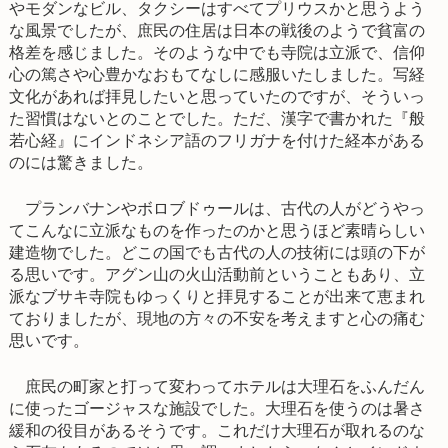
やモダンなビル、タクシーはすべてプリウスかと思うよう
な風景でしたが、庶民の住居は日本の戦後のようで貧富の
格差を感じました。そのような中でも寺院は立派で、信仰
心の篤さや心豊かなおもてなしに感服いたしました。写経
文化があれば拝見したいと思っていたのですが、そういっ
た習慣はないとのことでした。ただ、漢字で書かれた『般
若心経』にインドネシア語のフリガナを付けた経本がある
のには驚きました。
プランバナンやボロブドゥールは、古代の人がどうやっ
てこんなに立派なものを作ったのかと思うほど素晴らしい
建造物でした。どこの国でも古代の人の技術には頭の下が
る思いです。アグン山の火山活動前ということもあり、立
派なブサキ寺院もゆっくりと拝見することが出来て恵まれ
ておりましたが、現地の方々の不安を考えますと心の痛む
思いです。
庶民の町家と打って変わってホテルは大理石をふんだん
に使ったゴージャスな施設でした。大理石を使うのは暑さ
緩和の役目があるそうです。これだけ大理石が取れるのな