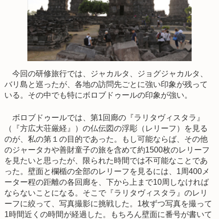
今回の研修旅行では、ジャカルタ、ジョグジャカルタ、
バリ島と巡ったが、各地の訪問先ごとに強い印象が残って
いる。その中でも特にボロブドゥールの印象が強い。
ボロブドゥールでは、第1回廊の『ラリタヴィスタラ』
（『方広大荘厳経』）の仏伝図の浮彫（レリーフ）を見る
のが、私の第１の目的であった。もし可能ならば、その他
のジャータカや善財童子の旅を含めて約1500枚のレリーフ
を見たいと思ったが、限られた時間では不可能なことであ
った。壁面と欄楯の全部のレリーフを見るには、1周400メ
ーター程の距離の各回廊を、下から上まで10周しなければ
ならないことになる。そこで『ラリタヴィスタラ』のレリ
ーフに絞って、写真撮影に挑戦した。1枚ずつ写真を撮って
1時間近くの時間が経過した。もちろん壁面に番号が書いて