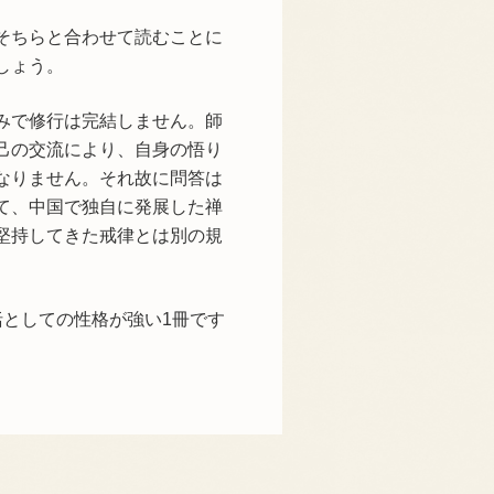
そちらと合わせて読むことに
しょう。
みで修行は完結しません。師
己の交流により、自身の悟り
なりません。それ故に問答は
て、中国で独自に発展した禅
堅持してきた戒律とは別の規
括としての性格が強い1冊です
。