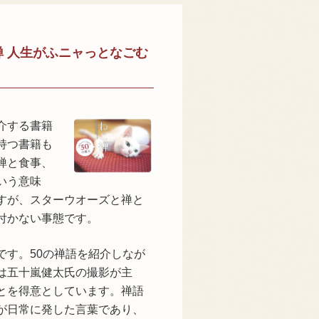
 人生がふニャっとなごむ
介する書籍
持つ書籍も
禅と食事、
いう意味
すが、スターウオーズと禅と
付かない事態です。
す。50の禅語を紹介しなが
は五十嵐健太氏の撮影が主
とを得意としています。禅語
が日常に発した言葉であり、