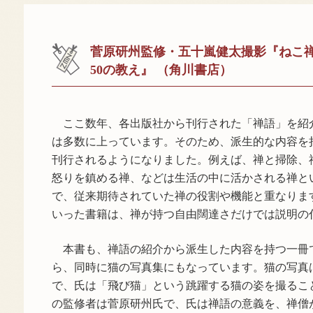
菅原研州監修・五十嵐健太撮影『ねこ禅
50の教え』 （角川書店）
ここ数年、各出版社から刊行された「禅語」を紹
は多数に上っています。そのため、派生的な内容を
刊行されるようになりました。例えば、禅と掃除、
怒りを鎮める禅、などは生活の中に活かされる禅と
で、従来期待されていた禅の役割や機能と重なりま
いった書籍は、禅が持つ自由闊達さだけでは説明の
本書も、禅語の紹介から派生した内容を持つ一冊で
ら、同時に猫の写真集にもなっています。猫の写真
で、氏は「飛び猫」という跳躍する猫の姿を撮るこ
の監修者は菅原研州氏で、氏は禅語の意義を、禅僧