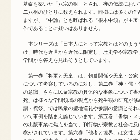
基礎を築いた「八宗の租」とされ、禅の伝統におい
二八祖のひとりに数えられます。龍樹には多くの作
ますが、『中論』とも呼ばれる『根本中頌』が主著
作であることに疑いはありません。
本シリーズは「日本人にとって宗教とはどのよう
け、時代を近世から近代に限定し、歴史学や宗教学
学問から答えを見出そうとしています。
第一巻「将軍と天皇」は、朝幕関係や天皇・公家
について考察しているのに対し、第二巻「神・儒・
の意識、さらに民衆宗教の具体的な事象について書
死」は様々な学問領域の視点から死生観の研究が修
詣・祝祭」では民衆の聖地巡礼や参詣の意識とそれ
いて事例を踏まえ論じています。第五巻「書物・メ
の出版事業に焦点を当て、刊行物が宗教と社会に及
察がされています。第六巻「他者と境界」は女性、