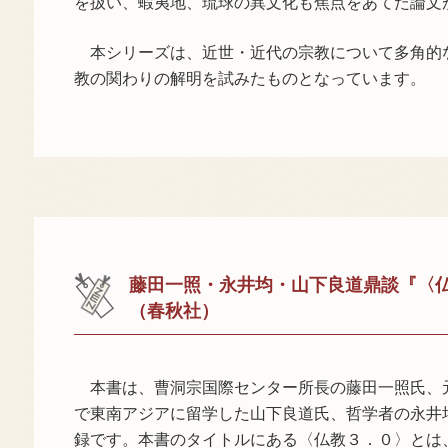
を扱い、蝦夷地、琉球の異文化も焦点をあてた論文
本シリーズは、近世・近代の宗教について多角的
教の関わりの解明を試みたものとなっています。
藤田一照・永井均・山下良道鼎談『〈仏
（春秋社）
本書は、曹洞宗国際センター所長の藤田一照氏、
で東南アジアに留学した山下良道氏、哲学者の永井
録です。本書のタイトルにある〈仏教３．０〉とは