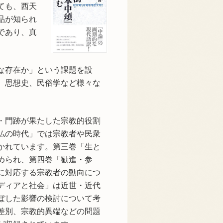
ても、西天
品が知られ
であり、真
な存在か」という課題を設
、思想史、民俗学など様々な
・門跡が果たした宗教的役割
仏の時代」では宗教者や民衆
かれています。第三巻「生と
められ、第四巻「勧進・参
に対応する宗教者の動向につ
ディアと社会」は近世・近代
ぼした影響の検討について考
差別、宗教的異端などの問題