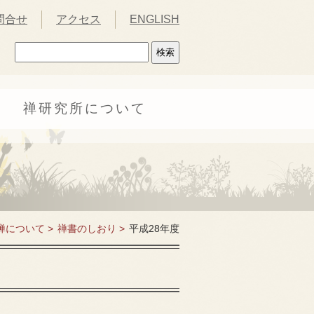
問合せ
アクセス
ENGLISH
禅研究所について
禅について >
禅書のしおり >
平成28年度