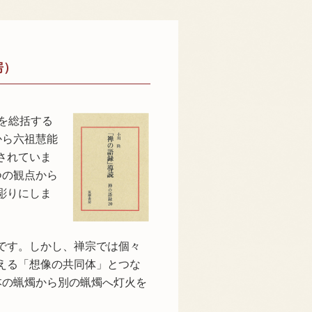
房）
を総括する
から六祖慧能
されていま
つの観点から
彫りにしま
です。しかし、禅宗では個々
える「想像の共同体」とつな
本の蝋燭から別の蝋燭へ灯火を