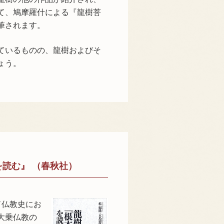
て、鳩摩羅什による『龍樹菩
筆されます。
ているものの、龍樹およびそ
ょう。
読む』 （春秋社）
ド仏教史にお
大乗仏教の