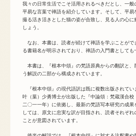
我々の日常生活でこそ活用されるべきだとし、一般
平易な言葉で禅語を紹介しています。そして、平易
撮る活き活きとした猫の姿が合致し、見る人の心に
しょう。
なお、本書は、読者が続けて禅語を学ぶことがで
る書籍名が明示されており、禅語の入門書としても
本書は、『根本中頌』の梵語原典からの翻訳と、
う解説の二部から構成されています。
『根本中頌』の現代語訳は既に複数出版されてい
叶（葉）少勇博士が出版した『中論頌：梵蔵漢合校
二〇一一年）に依拠し、最新の梵語写本研究の成果
しては、原文に忠実な訳が目指され、読者それぞれ
ことが意図されています。
後半の解説では、『根本中頌』に対する注釈書や