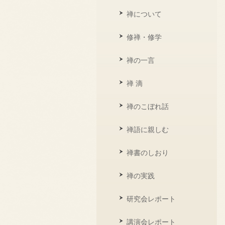
禅について
修禅・修学
禅の一言
禅 滴
禅のこぼれ話
禅語に親しむ
禅書のしおり
禅の実践
研究会レポート
講演会レポート