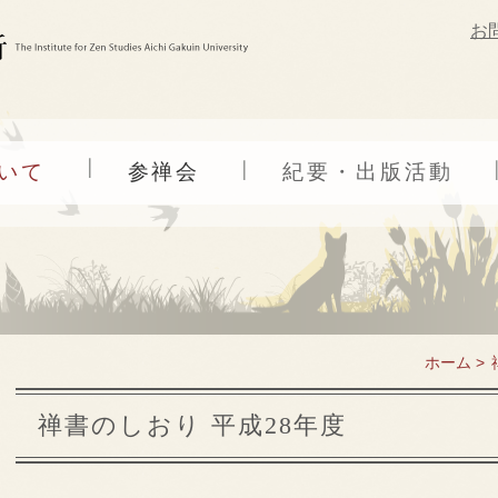
お
いて
参禅会
紀要・出版活動
ホーム >
禅書のしおり 平成28年度