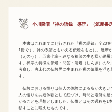
小川隆著『禅の語録 導読』（筑摩書
本書はこれまでに刊行された『禅の語録』全20巻
1冊です。禅の系譜ともいえる伝燈をもとに、達摩
（えのう）、五家七宗へ連なる祖師の生き様が網羅
す。禅宗の特徴を伝燈・問答・清規（しんぎ）の3
考察し、唐宋代の仏教界に生まれた禅の気風を浮き
す。
仏教における悟りは個人の体験による所が大きい
人の悟りを共通体験として紐づけ、時間と場所を超
がることを理想としました。伝燈とはその過程を1
移すことに喩えたものです。