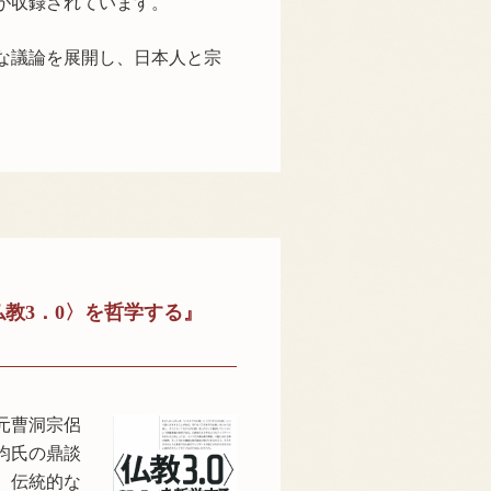
が収録されています。
な議論を展開し、日本人と宗
教3．0〉を哲学する』
元曹洞宗侶
均氏の鼎談
、伝統的な