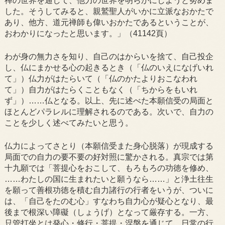
禅の世界を通して、他力の世界を明らかにしようと努めま
した。そうしてみると、親鷲聖人がいかに立派なおかたで
あり、他方、道元禅師も偉いおかたであるということが、
おわかりになったと思います。」（41142頁）
わが身の無力さを知り、自己のはからいを捨て、自己投企
し、仏にまかせる心の起きるとき（「仏のいえになげいれ
て」）仏力がはたらいて（「仏のかたよりおこなわれ
て」）自力がはたらくこともなく（「ちからをもいれ
ず」）……仏となる。以上、先に述べた本願信受の局面と
ほとんどパラレルに理解されるのである。次いで、自力の
ことを少しく述べてみたいと思う。
仏力によってさとり（本願信受また身心脱落）が現成する
局面での自力の要不要の好対照に驚かされる。真宗では第
十九願では「菩提心をおこして、もろもろの功徳を修め、
……わたしの国に生まれたいと願うなら……」と浄土往生
を願って善根功徳を積む自力諸行の行者をいうが、ついに
は、「自己をたのむ心」すなわち自力心が疑心となり、最
後まで根深い障礙（しょうげ）となって厳存する。一方、
只管打坐とは発心・修行・菩提・涅槃を通じて、日常の行