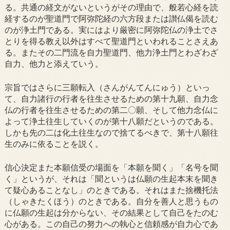
る。共通の経文がないというがその理由で、般若心経を読
経するのが聖道門で阿弥陀経の六方段または讃仏偈を読む
のが浄土門である。実にはより厳密に阿弥陀仏の浄土でさ
とりを得る教え以外はすべて聖道門といわれることさえあ
る。またその二門流を自力聖道門、他力浄土門とわざわざ
自力、他力と添えていう。
宗旨ではさらに三願転入（さんがんてんにゅう）といっ
て、自力諸行の行者を往生させるための第十九願、自力念
仏の行者を往生させるための第二〇願、そして他力念仏に
よって浄土往生していくのが第十八願だというのである。
しかも先の二は化土往生なので捨てるべきで、第十八願往
生のみに依ることを説く。
信心決定また本願信受の場面を「本願を聞く」「名号を聞
く」というが、それは「聞というは仏願の生起本末を聞き
て疑心あることなし」のときである。それはまた捨機托法
（しゃきたくほう）のときである。自分を善人と思うもの
に仏願の生起は分からない、その結果として自己をたのむ
心がある。この自己の努力への執心と信頼感が自力心であ