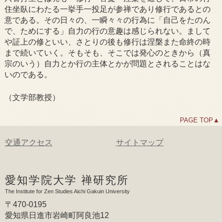
住坐臥にわたる一挙手一投足が参禅であり修行であるとの
意である。その日々の、一瞬々々の行為に「自己をたのん
で、ためにする」自力の行の意趣は感じられない。まして
や証上の修といい、さとりの後も修行は涅槃また命終の時
まで続いていく。そもそも、そこでは発心のときから（真
宗のいう）自力とか行の主体とかが問題とされることはな
いのである。
（文学部教授）
PAGE TOP▲
交通アクセス
サイトマップ
愛知学院大学 禅研究所
The Institute for Zen Studies Aichi Gakuin University
〒470-0195
愛知県日進市岩崎町阿良池12