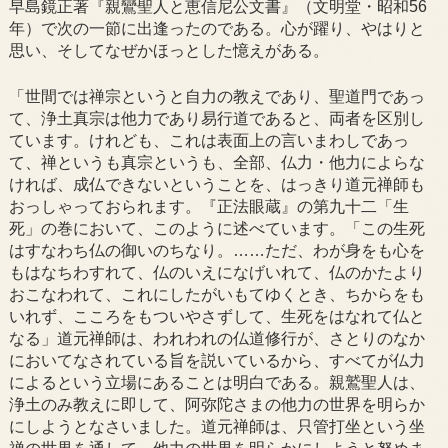
早島鏡正著『親鸞聖人と恵信尼公文書』（文明堂・昭和56
年）で次の一節に出逢ったのである。心が躍り、やはりと
思い、そしてなぜかほっとした憶えがある。
「世間では禅宗というと自力の教えであり、聖道門であっ
て、浄土真宗は他力であり易行道であると、両者を区別し
ています。けれども、これは表面上の言いまわしであっ
て、禅というも真宗というも、全部、仏力・他力によらな
ければ、成仏できないということを、はっきり道元禅師も
おっしゃっておられます。『正法眼蔵』の第九十二「生
死」の巻において、このように述べています。「この生死
はすなわち仏の御いのちなり。……ただ、わが身をも心を
もはなちわすれて、仏のいえになげいれて、仏のかたより
おこなわれて、これにしたがいもてゆくとき、ちからをも
いれず、こころをもついやさずして、生死をはなれて仏と
なる」道元禅師は、われわれの仏道修行が、さとりのなか
においてなされている旨を説いているから、すべてが仏力
によるという立場にあることは明白である。親鷲聖人は、
浄土のみ教えに即して、阿弥陀さまの他力の世界を明らか
にしようとなさいました。道元禅師は、只管打坐という坐