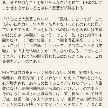
る。その無力なことを知りそんな自己を捨て、阿弥陀仏に
まかせる心がおこるとき仏の慈悲が領解される。
「仏心とは大慈悲これなり」（『観経』）というが、この
仏心が仏願力として本願・名号となりわたしのもとに届い
ているのである。これを仏力、仏のはたらきあるいは本願
のはたらき（本願力）という。そして「他力とは如来の本
願力なり」（『教行信証』）、本願名号正定業（しょうじ
ょうごう）（『正信偈』）といって、名号のはたらき（本
願力、仏力また仏願力）が「行」なのである。「行」とい
うとき、それは仏の側で行われるはたらきであって、これ
を他力というのである。
宗旨では自力をまったく勧奨しない。禁戒、勧戒といった
倫理的、道徳的項目すらいわない。かえって自己をたのむ
心が増大され、あきらめ捨てることがそれだけいっそう困
難になり、結果捨機托法から遠のくだけというのである。
そのように薫習された真宗僧には、道元禅師について只管
打坐、修証一如でさえ聞きかじりで、坐禅は自力諸行の最
たるものにしか映っていなかった。そんなとき、たまたま