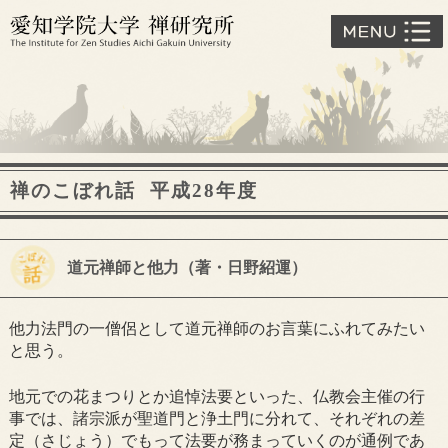
禅のこぼれ話 平成28年度
道元禅師と他力（著・日野紹運）
他力法門の一僧侶として道元禅師のお言葉にふれてみたい
と思う。
地元での花まつりとか追悼法要といった、仏教会主催の行
事では、諸宗派が聖道門と浄土門に分れて、それぞれの差
定（さじょう）でもって法要が務まっていくのが通例であ