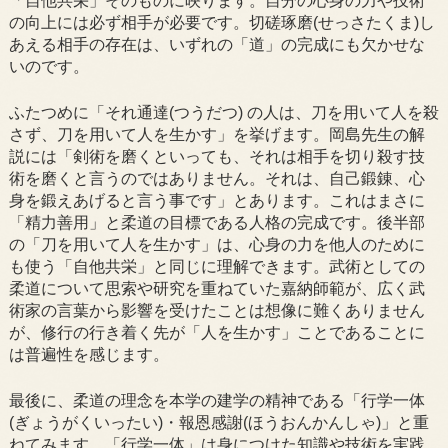
「自他共栄」そのものに映ります。自分の心身の力や技術
の向上には必ず相手が必要です。切磋琢磨(せっさたくま)し
あえる相手の存在は、いずれの「道」の完成にも欠かせな
いのです。
ふたつめに「それ通達(つうだつ) の人は、刀を用いて人を殺
さず、刀を用いて人を生かす」を挙げます。岡島先生の解
説には「剣術を磨くといっても、それは相手を切り殺す技
術を磨くと言うのではありません。それは、自己鍛錬、心
身を鍛えあげると言う事です」とあります。これはまさに
「精力善用」と柔道の目標である人格の完成です。後半部
の「刀を用いて人を生かす」は、心身の力を他人のために
も使う「自他共栄」と同じに理解できます。武術としての
柔道について思索や研究を重ねていた嘉納師範が、広く武
術家の言葉から影響を受けたことは想像に難くありません
が、修行の行き着く先が「人を生かす」ことであることに
は普遍性を感じます。
最後に、柔道の理念を本学の建学の精神である「行学一体
(ぎょうがくいったい)・報恩感謝(ほうおんかんしゃ)」と重
ねてみます。「行学一体」は身につけた知識や技術を実践