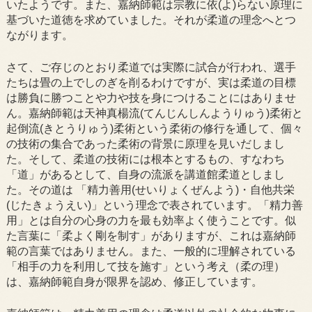
いたようです。また、嘉納師範は宗教に依(よ)らない原理に
基づいた道徳を求めていました。それが柔道の理念へとつ
ながります。
さて、ご存じのとおり柔道では実際に試合が行われ、選手
たちは畳の上でしのぎを削るわけですが、実は柔道の目標
は勝負に勝つことや力や技を身につけることにはありませ
ん。嘉納師範は天神真楊流(てんじんしんようりゅう)柔術と
起倒流(きとうりゅう)柔術という柔術の修行を通して、個々
の技術の集合であった柔術の背景に原理を見いだしまし
た。そして、柔道の技術には根本とするもの、すなわち
「道」があるとして、自身の流派を講道館柔道としまし
た。その道は 「精力善用(せいりょくぜんよう)・自他共栄
(じたきょうえい)」という理念で表されています。「精力善
用」とは自分の心身の力を最も効率よく使うことです。似
た言葉に「柔よく剛を制す」がありますが、これは嘉納師
範の言葉ではありません。また、一般的に理解されている
「相手の力を利用して技を施す」という考え（柔の理）
は、嘉納師範自身が限界を認め、修正しています。