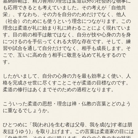
嘉納師範は、精力善用の理念は柔道以外の社会的な物事に
も応用できるとも考えていました。その考えが「自他共
栄」、すなわち、その力を自分のためだけでなく、他人
（社会）のためにも使うという理念につながります。この
理念は柔道が礼に始まり礼に終わることによく現れていま
す。目の前の相手は敵ではなく、自分が技や心身の力を身
につけるのを手伝ってくれる大切な存在です。そして、練
習や試合を通して自分だけでなく、相手も成長します。そ
こで、互いに高め合う相手に敬意を込めて礼をするので
す。
したがいまして、自分の心身の力を最も効率よく使い、人
格を完成させ世に尽くすことこそが柔道の目標なのです。
柔道の修行はあくまでそのための過程となります。
こういった柔道の思想・理念は禅・仏教の言葉とどのよう
に重なるでしょうか。
ひとつめに「我(われ)を生む者は父母、我を成(な)す者は朋
友(ほうゆう)」を取り上げます。この言葉は柔道家の目には