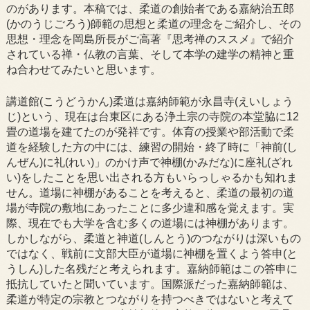
のがあります。本稿では、柔道の創始者である嘉納治五郎
(かのうじごろう)師範の思想と柔道の理念をご紹介し、その
思想・理念を岡島所長がご高著『思考禅のススメ』で紹介
されている禅・仏教の言葉、そして本学の建学の精神と重
ね合わせてみたいと思います。
講道館(こうどうかん)柔道は嘉納師範が永昌寺(えいしょう
じ)という、現在は台東区にある浄土宗の寺院の本堂脇に12
畳の道場を建てたのが発祥です。体育の授業や部活動で柔
道を経験した方の中には、練習の開始・終了時に「神前(し
んぜん)に礼(れい)」のかけ声で神棚(かみだな)に座礼(ざれ
い)をしたことを思い出される方もいらっしゃるかも知れま
せん。道場に神棚があることを考えると、柔道の最初の道
場が寺院の敷地にあったことに多少違和感を覚えます。実
際、現在でも大学を含む多くの道場には神棚があります。
しかしながら、柔道と神道(しんとう)のつながりは深いもの
ではなく、戦前に文部大臣が道場に神棚を置くよう答申(と
うしん)した名残だと考えられます。嘉納師範はこの答申に
抵抗していたと聞いています。国際派だった嘉納師範は、
柔道が特定の宗教とつながりを持つべきではないと考えて