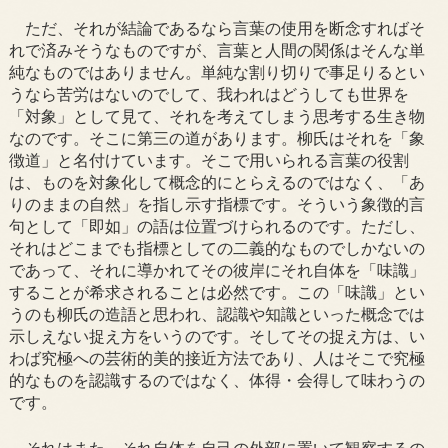
ただ、それが結論であるなら言葉の使用を断念すればそ
れで済みそうなものですが、言葉と人間の関係はそんな単
純なものではありません。単純な割り切りで事足りるとい
うなら苦労はないのでして、我われはどうしても世界を
「対象」として見て、それを考えてしまう思考する生き物
なのです。そこに第三の道があります。柳氏はそれを「象
徴道」と名付けています。そこで用いられる言葉の役割
は、ものを対象化して概念的にとらえるのではなく、「あ
りのままの自然」を指し示す指標です。そういう象徴的言
句として「即如」の語は位置づけられるのです。ただし、
それはどこまでも指標としての二義的なものでしかないの
であって、それに導かれてその彼岸にそれ自体を「味識」
することが希求されることは必然です。この「味識」とい
うのも柳氏の造語と思われ、認識や知識といった概念では
示しえない捉え方をいうのです。そしてその捉え方は、い
わば究極への芸術的美的接近方法であり、人はそこで究極
的なものを認識するのではなく、体得・会得して味わうの
です。