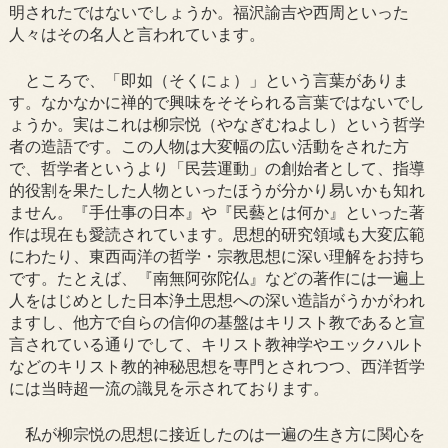
明されたではないでしょうか。福沢諭吉や西周といった
人々はその名人と言われています。
ところで、「即如（そくにょ）」という言葉がありま
す。なかなかに禅的で興味をそそられる言葉ではないでし
ょうか。実はこれは柳宗悦（やなぎむねよし）という哲学
者の造語です。この人物は大変幅の広い活動をされた方
で、哲学者というより「民芸運動」の創始者として、指導
的役割を果たした人物といったほうが分かり易いかも知れ
ません。『手仕事の日本』や『民藝とは何か』といった著
作は現在も愛読されています。思想的研究領域も大変広範
にわたり、東西両洋の哲学・宗教思想に深い理解をお持ち
です。たとえば、『南無阿弥陀仏』などの著作には一遍上
人をはじめとした日本浄土思想への深い造詣がうかがわれ
ますし、他方で自らの信仰の基盤はキリスト教であると宣
言されている通りでして、キリスト教神学やエックハルト
などのキリスト教的神秘思想を専門とされつつ、西洋哲学
には当時超一流の識見を示されております。
私が柳宗悦の思想に接近したのは一遍の生き方に関心を