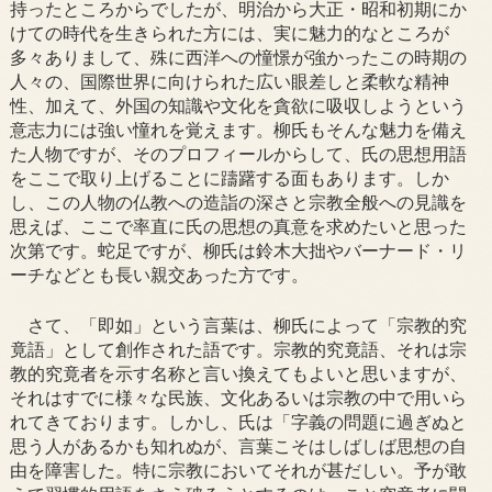
持ったところからでしたが、明治から大正・昭和初期にか
けての時代を生きられた方には、実に魅力的なところが
多々ありまして、殊に西洋への憧憬が強かったこの時期の
人々の、国際世界に向けられた広い眼差しと柔軟な精神
性、加えて、外国の知識や文化を貪欲に吸収しようという
意志力には強い憧れを覚えます。柳氏もそんな魅力を備え
た人物ですが、そのプロフィールからして、氏の思想用語
をここで取り上げることに躊躇する面もあります。しか
し、この人物の仏教への造詣の深さと宗教全般への見識を
思えば、ここで率直に氏の思想の真意を求めたいと思った
次第です。蛇足ですが、柳氏は鈴木大拙やバーナード・リ
ーチなどとも長い親交あった方です。
さて、「即如」という言葉は、柳氏によって「宗教的究
竟語」として創作された語です。宗教的究竟語、それは宗
教的究竟者を示す名称と言い換えてもよいと思いますが、
それはすでに様々な民族、文化あるいは宗教の中で用いら
れてきております。しかし、氏は「字義の問題に過ぎぬと
思う人があるかも知れぬが、言葉こそはしばしば思想の自
由を障害した。特に宗教においてそれが甚だしい。予が敢