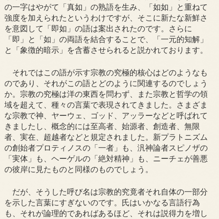
の一字はやがて「真如」の熟語を生み、「如如」と重ねて
強度を加えられたというわけですが、そこに新たな新鮮さ
を意図して「即如」の語は案出されたのです。さらに
「即」と「如」の両語を結合することで、「一元的知解」
と「象徴的暗示」を含蓄させられると説かれております。
それではこの語が示す宗教の究極的核心はどのようなも
のであり、それがこの語とどのように関連するのでしょう
か。宗教の究極は洋の東西を問わず、また宗教と哲学の領
域を超えて、種々の言葉で表現されてきました。さまざま
な宗教で神、ヤーウェ、ゴッド、アッラーなどと呼ばれて
きましたし、概念的には至高者、始源者、創造者、無限
者、実在、超越者などと規定されました。新プラトニズム
の創始者プロティノスの「一者」も、汎神論者スピノザの
「実体」も、ヘーゲルの「絶対精神」も、ニーチェが善悪
の彼岸に見たものと同様のものでしょう。
だが、そうした呼び名は宗教的究竟者それ自体の一部分
を示した言葉にすぎないのです。氏はいかなる言語行為
も、それが論理的であればあるほど、それは説得力を増し