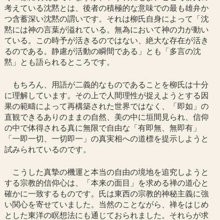
考えている沈黙とは、後者の積極的な意味での最も雄弁か
つ含蓄深い沈黙の謂いです。それは柳氏自身によって「沈
黙には神の言葉が溢れている。無為において神の力が動い
ている。この時予が活きるのではない、絶大な存在が活き
るのである。静慮が活動の瞬間である」とも「多言の沈
黙」とも語られるところです。
もちろん、用語が二義的なものであることを柳氏は十分
に理解しています。その上で人間理性が捉えようとする因
果の範疇によって再構築された世界ではなく、「即如」の
直観できるありのままの自然、美の中に垣間見られ、信仰
の中で体得される真に無限で自由な「有即無、無即有」
「一即一切、一切即一」の真実相への道標を提示しようと
試みられているのです。
こうした真摯の機運と本当の自由の境地を追究しようと
する宗教的信仰心は、「本来の面目」を求める禅の道心と
確かに一致するものです。氏は東西の宗教的神秘主義に強
い関心を寄せていました。当然のことながら、禅をはじめ
とした東洋の瞑想法にも通じておられました。それらが求