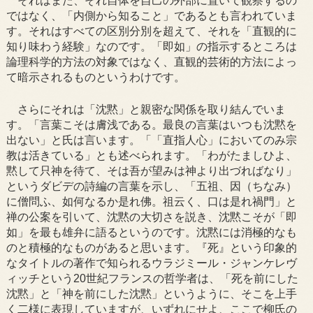
それはまた、それ自体を自己の外部に置いて観察するの
ではなく、「内側から知ること」であるとも言われていま
す。それはすべての区別分別を超えて、それを「直観的に
知り味わう経験」なのです。「即如」の指示するところは
論理科学的方法の対象ではなく、直観的芸術的方法によっ
て暗示されるものというわけです。
さらにそれは「沈黙」と親密な関係を取り結んでいま
す。「言葉こそは膚浅である。最良の言葉はいつも沈黙を
出ない」と氏は言います。「「直指人心」においてのみ宗
教は活きている」とも述べられます。「わがたましひよ、
黙して只神を待て、そは吾が望みは神より出づればなり」
というダビデの詩編の言葉を示し、「五祖、因（ちなみ）
に僧問ふ、如何なるか是れ佛。祖云く、口は是れ禍門」と
禅の公案を引いて、沈黙の大切さを説き、沈黙こそが「即
如」を最も雄弁に語るというのです。沈黙には消極的なも
のと積極的なものがあると思います。『死』という印象的
なタイトルの著作で知られるウラジミール・ジャンケレヴ
ィッチという20世紀フランスの哲学者は、「死を前にした
沈黙」と「神を前にした沈黙」というように、そこを上手
く二様に表現していますが、いずれにせよ、ここで柳氏の