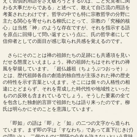
えて習慣的用語をさえ破ろうとするのは、こと究竟者に関
わる大事だからである」と述べて、敢えて自己流の用語を
考案されたわけです。哲学の中でも特に宗教哲学の分野に
主たる関心を寄せられる柳氏にとって、宗教の「究極的核
心」は当然「神」のような存在ですが、それを指示する語
を原点に回帰して問い返すという点に、氏の哲学者にして
信仰者としての面目が感じ取られ共感を覚えるのです。
さらにそのことは禅の祖師たちの足跡にも共通項を見い
だせる態度といえましょう。禅の祖師たちはそれぞれの禅
風を挙揚しています。「超仏越祖（ちょうぶつおっそ）」
とは、歴代祖師各自の創造的独自性が主張された禅の歴史
の特性を示す言葉といえます。そこには個々の人格性の相
違にとどまらず、それを育成した時代性や地域性といった
ものの反映も含まれているでしょう。そうした要素の全て
を包含した独創的言辞で祖師たちは語り来ったのです。柳
氏は明らかにそのことを意識しています。
「即如」の語は「即」と「如」の二つの文字から造られ
ています。まず即の字は「すなわち」であって直下(じきげ)
の謂(い)い、二個のものに間隔の介在を許さないという意味