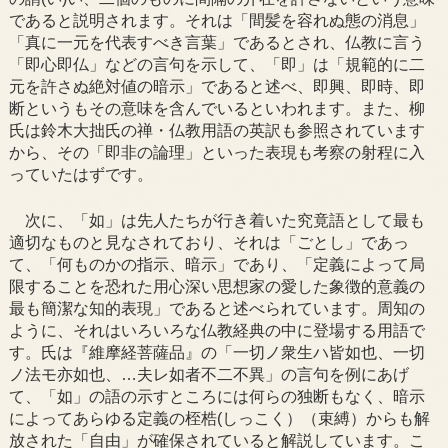
であると説明されます。それは「間髪を容れぬ態の消息」
「真に一元を代表すべき言葉」であるとされ、仏教に言う
「即心即仏」などの言句を示して、「即」は「規範的に二
元を許さぬ絶対値の暗示」であると述べ、即興、即時、即
断というもその意味を含んでいるといわれます。また、柳
氏は鈴木大拙氏の禅・仏教用語の英訳も参照されています
から、その「即非の論理」といった表現も考察の射程に入
っていたはずです。
次に、「如」は先人たちが行き着いた究竟語として最も
適切なものと見なされており、それは「ごとし」であっ
て、「何ものかの指示、暗示」であり、「定義によって局
限することを恐れた用心深い思想家の愛した象徴的意義の
最も簡潔な知的表現」であると述べられています。周知の
ように、それはいろいろな仏教経典の中に登場する用語で
す。氏は『維摩経菩薩品』の「一切ノ衆生ハ皆如也、一切
ノ法モ亦如也、…夫レ如者不二不異」の言句を例にあげ
て、「如」の語の示すところには何らの独断もなく、暗示
によってあらゆる定義の桎梏(しっこく）（束縛）からも解
放された「自由」が確保されていると解説しています。こ