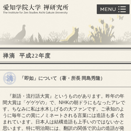
禅滴 平成22年度
「即如」について（著・所長 岡島秀隆）
『新語・流行語大賞』というものがあります。昨年の年
間大賞は「ゲゲゲの」で、NHKの朝ドラにもなったアレで
す。ちなみに私は水木しげるの大ファンです。ご承知のよ
うに毎年この賞にノミネートされる言葉には造語も多く含
まれています。日本人は結構造語も上手いのではないかと
思います。特に明治期には、翻訳の関係で沢山の造語が発