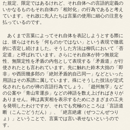
た規定、限定ではあるけれど、それ自体への言語的定義の
いかなるものもそれ自体の「相対化」の行為であると考え
ています。それ故に先人たちは言葉の使用に細心の注意を
払っているのです。
あくまで言葉によってそれ自体を表記しようとする際に
は、彼らはそれを「何ものかではない」という表現で徹底
的に否定し続けました。そうした方法は柳氏において「否
定道」と呼ばれています。さらにそれ自体が持つ無規定
性、無限定性を矛盾の内包として表現する「矛盾道」が行
使されたとも言われています。先に触れた鈴木大拙の「即
非」や西田幾多郎の「絶対矛盾的自己同一」などといった
用語はその系譜に属しています。殊にそうした技法が定式
化されたものが禅の言語行為でしょう。「趙州無字」など
の公案や「青山常運歩」などの禅語を数え上げればきりが
ありません。禅は真実相を表示するためにさまざまの工夫
を発明したわけですが、それでも究極のところは「言語道
断（こんごどうだん）」、「絶言絶慮（ぜつごんぜつり
ょ）」ということで、言葉では言い表せないというので
す。