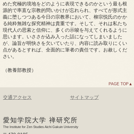
めた究極的境地をどのように表現できるのかという最も根
源的で率直な宗教的問いかけが忘れられ、すべてが形式主
義に堕しつつある今日の宗教界において、柳宗悦氏のかか
る純粋無雑な探究精神は貴重です。そして、それは私たち
現代人の思索と信仰に、多くの示唆を与えてくれるように
思います。いささか込み入った話になってしまいました
が、論旨が明快さを欠いていたり、内容に読み取りにくい
点があるとすれば、全面的に筆者の責任です。お赦しくだ
さい。
（教養部教授）
PAGE TOP▲
交通アクセス
サイトマップ
愛知学院大学 禅研究所
The Institute for Zen Studies Aichi Gakuin University